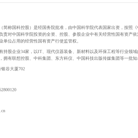
（简称国科控股）是经国务院批准，由中国科学院代表国家出资，按照《
负责对中国科学院投资的全资、控股、参股企业中有关经营性国有资产依
业单位占用的经营性国有资产行使监管权。
现有持股企业34家，以IT、现代仪器装备、新材料以及环保工程等行业领
，拥有联想控股、中科集团、东方科仪、中国科技出版传媒集团等一批知
银谷大厦702
800120
.cn