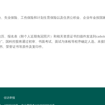
险、失业保险、工伤保险和计划生育保险以及住房公积金、企业年金按国
。
个人简历、报名表（附个人近期免冠照片）和相关资质证书扫描件发送到
cashol
专业”。国科控股将通过初审、书面考试、面试与体检等程序确定人选。未
书、荣誉证书等原件及复印件。
|
信访举报