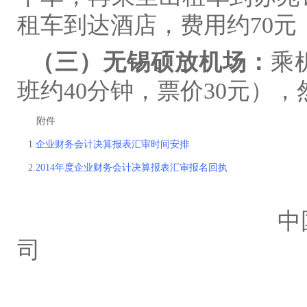
租车到达酒店，费用约
70
元
（三）无锡硕放机场：
乘
班约
40
分钟，票价
30
元），
附
件
1.
企业财务会计决算报表汇审时间安排
2.
2014
年度企业财务会计决算报表汇审报名回执
中
司