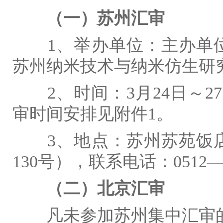
（一）苏州汇审
1
、举办单位：主办单
苏州纳米技术与纳米仿生研
2
、时间：
3
月
24
日～
27
审时间安排见附件
1
。
3
、地点：苏州苏苑饭
130
号），联系电话：
0512
（二）北京汇审
凡未参加苏州集中汇审