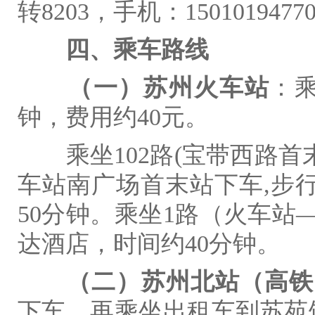
转
8203
，手机：
1501019477
四、乘车路线
（一）苏州火车站
：
钟，费用约
40
元。
乘坐
102
路
(
宝带西路首
车站南广场首末站下车
,
步
50
分钟。乘坐
1
路（火车站
达酒店，时间约
40
分钟。
（二）苏州北站（高铁
下车，再乘坐出租车到苏苑