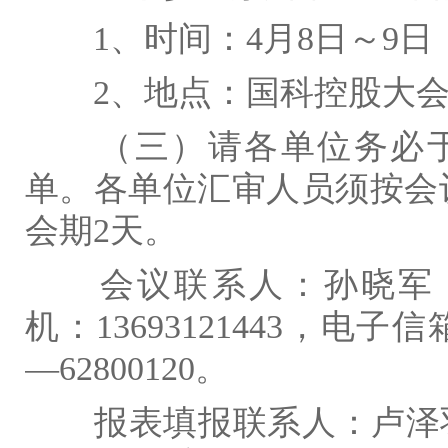
1
、时间：
4
月
8
日～
9
日
2
、地点：国科控股大
（三）请各单位务必
单。
各单位汇审人员须按会
会期
2
天。
会议联系人：孙晓军
机：
13693121443
，电子信
—
62800120
。
报表填报联系人：卢泽