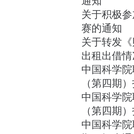
通知
关于积极参
赛的通知
关于转发《
出租出借情况
中国科学院
（第四期）
中国科学院
（第四期）
中国科学院