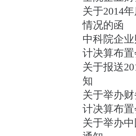
关于201
情况的函
中科院企业
计决算布置
关于报送2
知
关于举办财
计决算布置
关于举办中