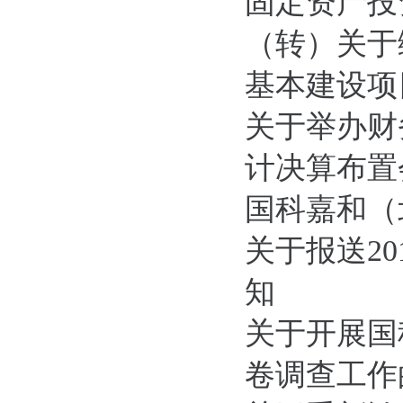
固定资产投资
（转）关于
基本建设项目
关于举办财
计决算布置
国科嘉和（
关于报送2
知
关于开展国
卷调查工作