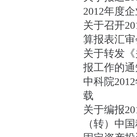
2012年
关于召开2
算报表汇审
关于转发《
报工作的通知
中科院20
载
关于编报2
（转）中国